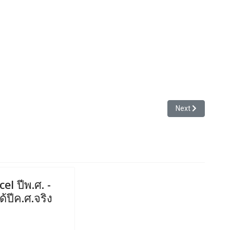
บัตร ...
Next article: ผลสำ
Next
el ปีพ.ศ. -
้ปีค.ศ.จริง