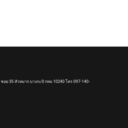
แหง ซอย 35 หัวหมาก บางกะปิ กทม 10240 โทร 097-140-