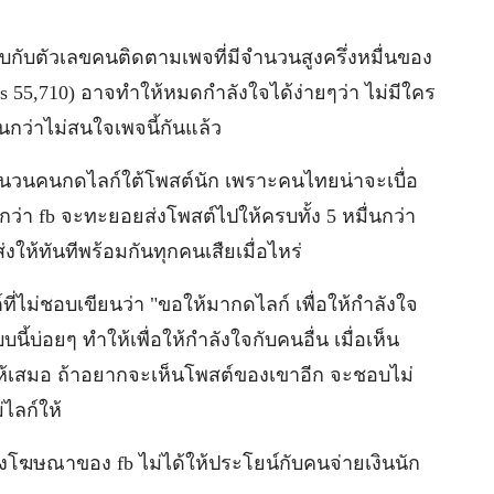
ียบกับตัวเลขคนติดตามเพจที่มีจำนวนสูงครึ่งหมื่นของ
vs 55,710) อาจทำให้หมดกำลังใจได้ง่ายๆว่า ไม่มีใคร
นกว่าไม่สนใจเพจนี้กันแล้ว
นวนคนกดไลก์ใต้โพสต์นัก เพราะคนไทยน่าจะเบื่อ
กว่า fb จะทะยอยส่งโพสต์ไปให้ครบทั้ง 5 หมื่นกว่า
่งให้ทันทีพร้อมกันทุกคนเสืยเมื่อไหร่
่ไม่ชอบเขียนว่า "ขอให้มากดไลก์ เพื่อให้กำลังใจ
้บ่อยๆ ทำให้เพื่อให้กำลังใจกับคนอื่น เมื่อเห็น
ให้เสมอ ถ้าอยากจะเห็นโพสต์ของเขาอีก จะชอบไม่
ไลก์ให้
ฆษณาของ fb ไม่ได้ให้ประโยน์กับคนจ่ายเงินนัก