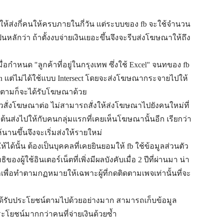
ส่งกี่คนให้ครบภายในกี่วัน แต่ระบบของ fb จะใช้จำนวน
นหลักว่า ถ้าตั้งงบจ่ายเงินเยอะขึ้นจึงจะรีบส่งโฆษณาให้ถึง
ื่อกำหนด "ลูกค้าที่อยู่ในกรุงเทพ ซึ่งใช้ Excel" จนทของ fb
n แต่ไม่ได้ใช้แบบ Intersect โดยจะส่งโฆษณากระจายไปให้
l ก็ตามก็จะได้รับโฆษณาด้วย
วสั่งโฆษณาต่อ ไม่สามารถสั่งให้ส่งโฆษณาไปยังคนใหม่ที่
ต้นส่งไปให้กับคนกลุ่มแรกที่เคยเห็นโฆษณานั้นอีก เรียกว่า
นานขึ้นจึงจะเริ่มส่งให้รายใหม่
ห้ได้นั้น ต้องเป็นบุคคลที่เคยยินยอมให้ fb ใช้ข้อมูลส่วนตัว
ิของผู้ใช้อินเตอร์เน็ตที่เพิ่งมีผลบังคับเมื่อ 2 ปีที่ผ่านมา น่า
มาเพื่อทำตามกฏหมายให้เฉพาะผู้ที่กดติดตามเพจเท่านั้นที่จะ
 ได้รับประโยชน์ตามไปด้วยอย่างมาก สามารถเก็บข้อมูล
โยชน์มากกว่าคนที่จ่ายเงินด้วยซ้ำ