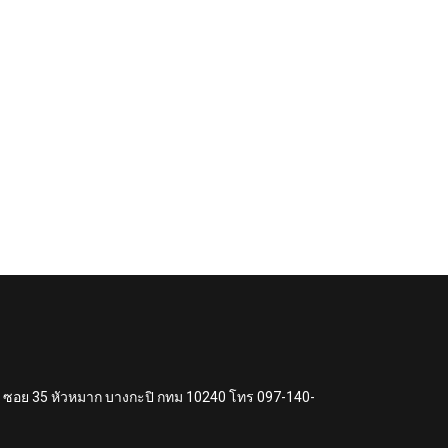
แหง ซอย 35 หัวหมาก บางกะปิ กทม 10240 โทร 097-140-