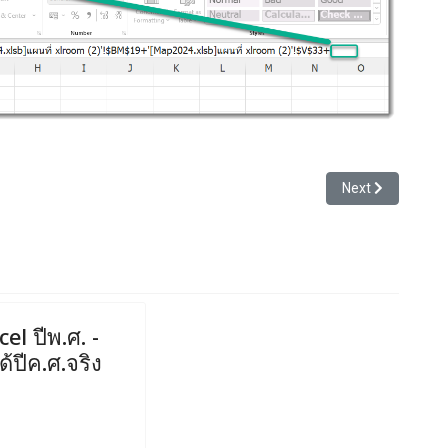
หมดความเชื่อถือ
Next article: สิ
Next
el ปีพ.ศ. -
้ปีค.ศ.จริง