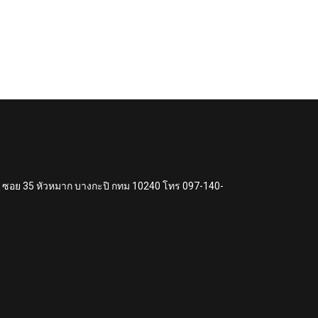
แหง ซอย 35 หัวหมาก บางกะปิ กทม 10240 โทร 097-140-