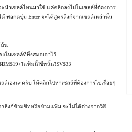
จะนำเซลล์ไหนมาใช้ แค่คลิกลงไปในเซลล์ที่ต้องการ
้ พอกดปุ่ม Enter จะได้สูตรลิงก์จากเซลล์เหล่านั้น
โน้น
งในเซลล์ที่ทิ้งสมอเอาไว้
BM$19+'[แฟ้มนี้]ชีทนั้น'!$V$33
ซลล์เองนะครับ ให้คลิกไปหาเซลล์ที่ต้องการไปเรื่อยๆ
รลิงก์ข้ามชีทหรือข้ามแฟ้ม จะไม่ได้ต่างจากวิธี