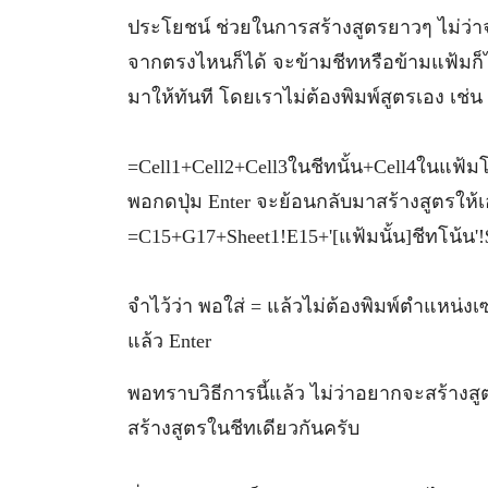
ประโยชน์ ช่วยในการสร้างสูตรยาวๆ ไม่ว่า
จากตรงไหนก็ได้ จะข้ามชีทหรือข้ามแฟ้มก็ได
มาให้ทันที โดยเราไม่ต้องพิมพ์สูตรเอง เช่น
=Cell1+Cell2+Cell3ในชีทนั้น+Cell4ในแฟ้ม
พอกดปุ่ม Enter จะย้อนกลับมาสร้างสูตรให้เอ
=C15+G17+Sheet1!E15+'[แฟ้มนั้น]ชีทโน้น'!$
จำไว้ว่า พอใส่ = แล้วไม่ต้องพิมพ์ตำแหน่งเ
แล้ว Enter
พอทราบวิธีการนี้แล้ว ไม่ว่าอยากจะสร้างสูต
สร้างสูตรในชีทเดียวกันครับ