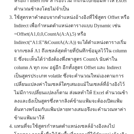
หรือถ้า insert row สำรองไว้มากเกินไปก็ย่อมทำให้ Excel
คำนวณช้าลงโดยไม่จำเป็น
ใช้สูตรหาคำตอบจากตำแหน่งอ้างอิงที่ใช้สูตร Offset หรือ
Indirect เพื่อกำหนดตำแหน่งตารางแบบ Dynamic เช่น
=Offset(A1,0,0,CountA(A:A),5) หรือ
Indirect(“A1:E”&CountA(A:A)) จะได้ตำแหน่งตารางเริ่ม
จากเซลล์ A1 ถึงเซลล์สุดท้ายที่บันทึกข้อมูลไว้ใน column
E ซึ่งจะเห็นได้ว่ายังต้องพึ่งพาสูตร CountA นับค่าใน
column A ทุก row อยู่อีก อีกทั้งสูตร Offset และ Indirect
เป็นสูตรประเภท volatile ซึ่งจะคำนวณใหม่เองตามการ
เปลี่ยนแปลงค่าในเซลล์ใดๆเสมอแม้ในเซลล์ที่อ้างอิงไว้
ไม่มีการเปลี่ยนแปลงก็ตาม ส่งผลทำให้ Excel คำนวณช้า
ลงและยังเป็นสูตรซึ่งหากลิงค์ข้ามแฟ้มจะต้องเปิดแฟ้ม
ต้นทางพร้อมกับแฟ้มปลายทางเสมอจึงจะคำนวณหาค่า
ข้ามแฟ้มมาให้
แทนที่จะใช้สูตรกำหนดตำแหน่งเซลล์อ้างอิงลงไป