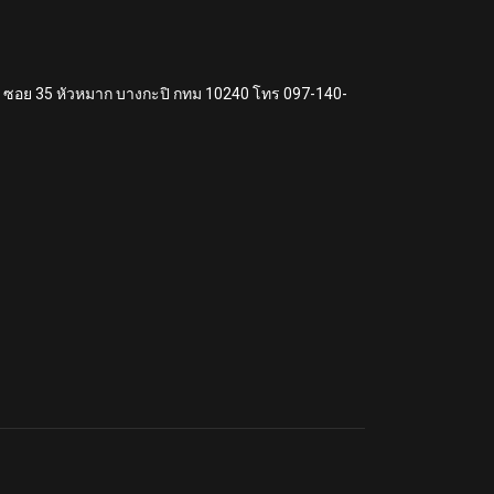
แหง ซอย 35 หัวหมาก บางกะปิ กทม 10240 โทร 097-140-