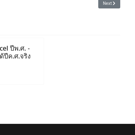
นเมนูอะไรอีกบ้างครับที่ไม่ควรใช้
Next article: ใช้
Next
el ปีพ.ศ. -
้ปีค.ศ.จริง