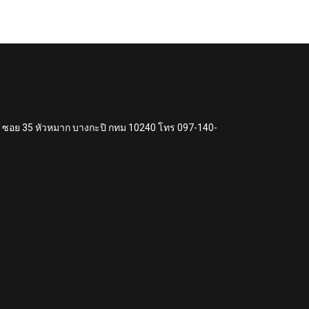
แหง ซอย 35 หัวหมาก บางกะปิ กทม 10240 โทร 097-140-