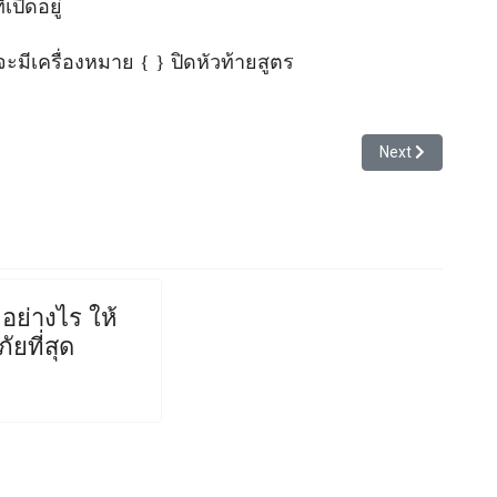
เปิดอยู่
งจะมีเครื่องหมาย { } ปิดหัวท้ายสูตร
Next article: วิธ
Next
อย่างไร ให้
ัยที่สุด