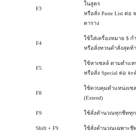
ในสูตร
F3
หรือสั่ง Paste List ต่อ 
ตาราง
ใช้ใส่เครื่องหมาย $ ก
F4
หรือสั่งทวนคำสั่งสุดท้
ใช้หาเซลล์ ตามตำแหน่
F5
หรือสั่ง Special ต่อ
ใช้ควบคุมตำแหน่งเซลล
F8
(Extend)
F9
ใช้สั่งคำนวณทุกชีททุกแ
Shift + F9
ใช้สั่งคำนวณเฉพาะชีทที