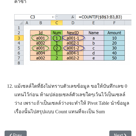
ค่าซ้ำ
แม้เซลล์ใดที่ยังไม่ทราบตัวเลขข้อมูล ขอให้บันทึกเลข 0
แทนไว้ก่อน ห้ามปล่อยเซลล์ตัวเลขใดๆเว้นไว้เป็นเซลล์
ว่าง เพราะถ้าเป็นเซลล์ว่างจะทำให้ Pivot Table นำข้อมูล
เรื่องนั้นไปสรุปแบบ Count แทนที่จะเป็น Sum
Previous article: ขนาดแฟ้ม vs ประเภทข้อมูล
Next artic
Prev
Next