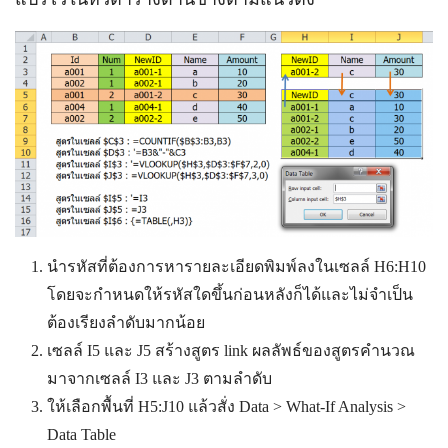
นำรหัสที่ต้องการหารายละเอียดพิมพ์ลงในเซลล์ H6:H10
โดยจะกำหนดให้รหัสใดขึ้นก่อนหลังก็ได้และไม่จำเป็น
ต้องเรียงลำดับมากน้อย
เซลล์ I5 และ J5 สร้างสูตร link ผลลัพธ์ของสูตรคำนวณ
มาจากเซลล์ I3 และ J3 ตามลำดับ
ให้เลือกพื้นที่ H5:J10 แล้วสั่ง Data > What-If Analysis >
Data Table