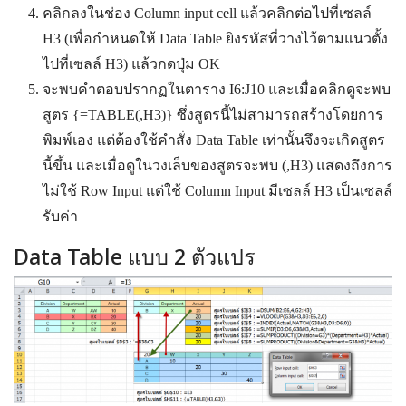
คลิกลงในช่อง Column input cell แล้วคลิกต่อไปที่เซลล์
H3 (เพื่อกำหนดให้ Data Table ยิงรหัสที่วางไว้ตามแนวตั้ง
ไปที่เซลล์ H3) แล้วกดปุ่ม OK
จะพบคำตอบปรากฏในตาราง I6:J10 และเมื่อคลิกดูจะพบ
สูตร {=TABLE(,H3)} ซึ่งสูตรนี้ไม่สามารถสร้างโดยการ
พิมพ์เอง แต่ต้องใช้คำสั่ง Data Table เท่านั้นจึงจะเกิดสูตร
นี้ขึ้น และเมื่อดูในวงเล็บของสูตรจะพบ (,H3) แสดงถึงการ
ไม่ใช้ Row Input แต่ใช้ Column Input มีเซลล์ H3 เป็นเซลล์
รับค่า
Data Table แบบ 2 ตัวแปร