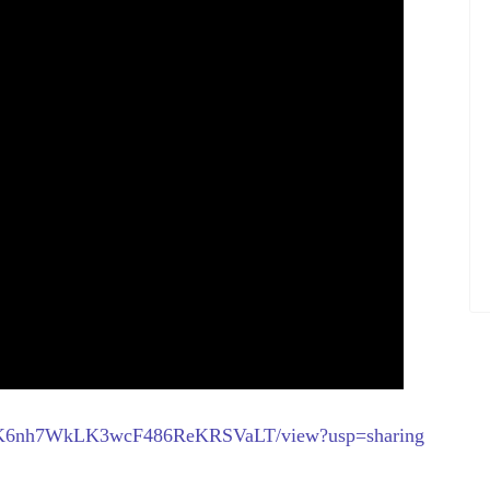
NHEK6nh7WkLK3wcF486ReKRSVaLT/view?usp=sharing