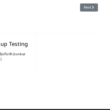
ณเป็นผู้โชคดีหรือคนโชคร้าย
Next article: Tru
Next
kup Testing
ฟุ้งเกียรติ (Somkiat
t)