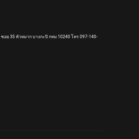
แหง ซอย 35 หัวหมาก บางกะปิ กทม 10240 โทร 097-140-