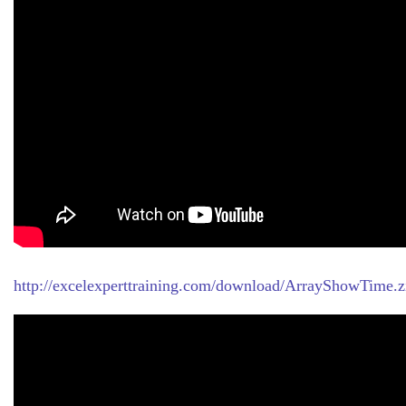
http://excelexperttraining.com/download/ArrayShowTime.z