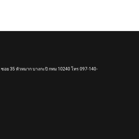
แหง ซอย 35 หัวหมาก บางกะปิ กทม 10240 โทร 097-140-