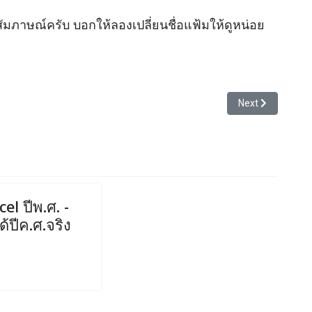
สัมภาษณ์ครับ บอกให้ลองเปลี่ยนชื่อแฟ้มให้ดูหน่อย
ี่ใช้ Excel
Next article: ได้
Next
el ปีพ.ศ. -
้ปีค.ศ.จริง