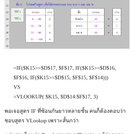
=IF($K15>=$D$17, $F$17, IF($K15>=$D$16,
$F$16, IF($K15>=$D$15, $F$15, $F$14)))
VS
=VLOOKUP( $K15, $D$14:$F$17, 3)
พอเจอสูตร IF ที่ซ้อนกันยาวหลายชั้น คนก็ต้องตอบว่า
ชอบสูตร VLookup เพราะสั้นกว่า