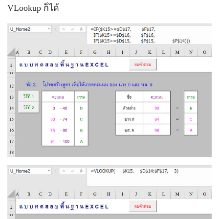
VLookup ก็ได้