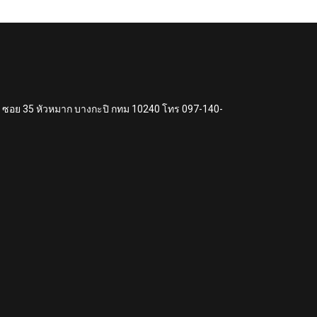
แหง ซอย 35 หัวหมาก บางกะปิ กทม 10240 โทร 097-140-