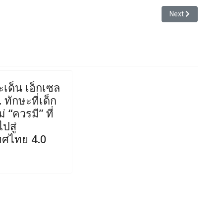
Next article: ว่าด
Next
ะเด็น เอ็กเซล
.. ทักษะที่เด็ก
 “ควรมี” ที่
ปสู่
ทศไทย 4.0