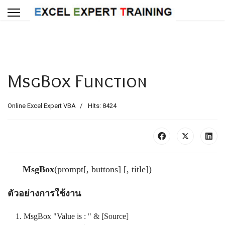
MsgBox Function
Online Excel Expert VBA
Hits: 8424
MsgBox
(prompt[, buttons] [, title])
ตัวอย่างการใช้งาน
MsgBox "Value is : " & [Source]