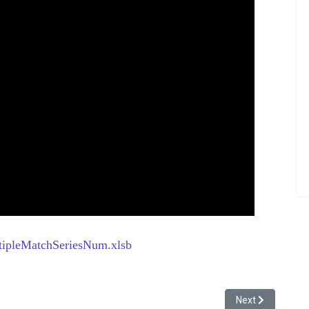
ltipleMatchSeriesNum.xlsb
่ได้รับมา เมื่อย้ายงานใหม่หรือรับงานใหม่
Next article: 3-4-
Next