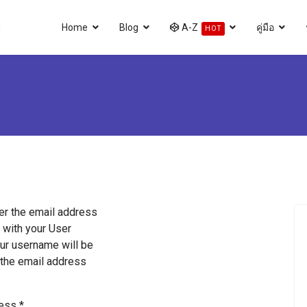
Home
Blog
A-Z
คู่มือ
HOT
er the email address
 with your User
our username will be
 the email address
ress
*