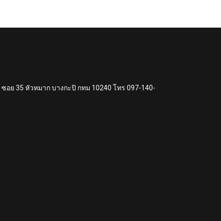
แหง ซอย 35 หัวหมาก บางกะปิ กทม 10240 โทร 097-140-